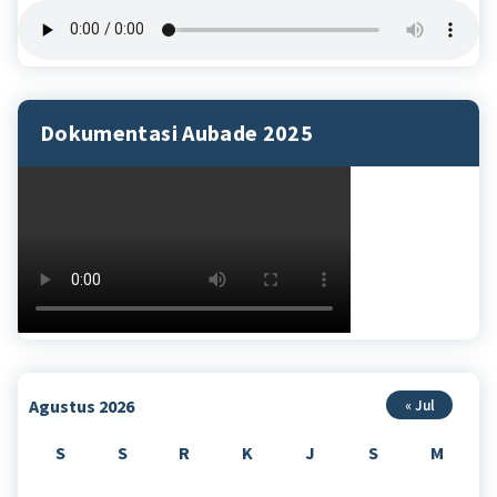
Dokumentasi Aubade 2025
Agustus 2026
« Jul
S
S
R
K
J
S
M