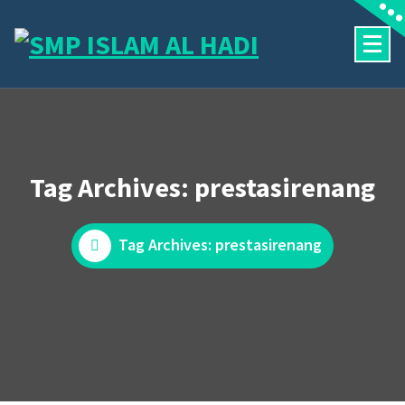
Skip
to
content
Halaman Resmi SMP Islam Al Hadi Mojolaban
Tag Archives: prestasirenang
Tag Archives: prestasirenang