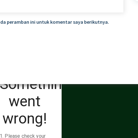
ada peramban ini untuk komentar saya berikutnya.
baja | Senarai Istila
Perpustakaan
 Budaya Jawa
https://www.perpustakaan.s
mojolaban.sch.id/