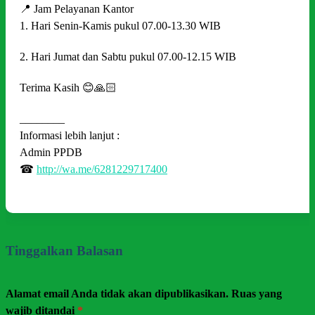
📍 Jam Pelayanan Kantor
1. Hari Senin-Kamis pukul 07.00-13.30 WIB
2. Hari Jumat dan Sabtu pukul 07.00-12.15 WIB
Terima Kasih 😊🙏🏻
________
Informasi lebih lanjut :
Admin PPDB
☎
http://wa.me/6281229717400
Tinggalkan Balasan
Alamat email Anda tidak akan dipublikasikan.
Ruas yang
wajib ditandai
*