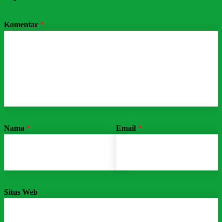
Komentar
*
Nama
*
Email
*
Situs Web