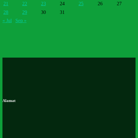
21
22
23
24
25
26
27
28
29
30
31
« Jul
Sep »
Alamat