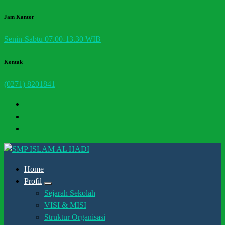
Skip
Jam Kantor
to
Senin-Sabtu 07.00-13.30 WIB
content
Kontak
(0271) 8201841
Halaman Resmi SMP Islam Al Hadi Mojolaban
Home
Profil
Sejarah Sekolah
VISI & MISI
Struktur Organisasi